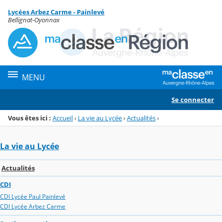
Panneau de gestion des cookies
Lycées Arbez Carme - Painlevé
Menu de la rubrique
Contenu
Bellignat-Oyonnax
MENU
Se connecter
Vous êtes ici :
Accueil
›
La vie au Lycée
›
Actualités
›
La vie au Lycée
Actualités
CDI
CDI Lycée Paul Painlevé
CDI Lycée Arbez Carme