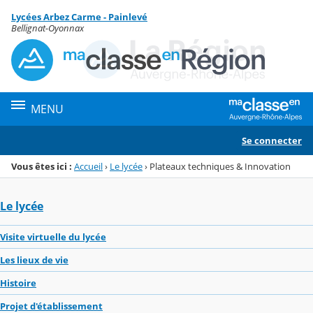
Panneau de gestion des cookies
Lycées Arbez Carme - Painlevé
Menu de la rubrique
Contenu
Bellignat-Oyonnax
MENU
Se connecter
Vous êtes ici :
Accueil
›
Le lycée
›
Plateaux techniques & Innovation
Le lycée
Visite virtuelle du lycée
Les lieux de vie
Histoire
Projet d'établissement