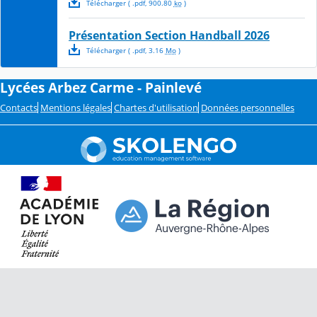
Télécharger
( .
pdf
,
900.80
ko
)
Présentation Section Handball 2026
Télécharger
( .
pdf
,
3.16
Mo
)
Lycées Arbez Carme - Painlevé
Contacts
Mentions légales
Chartes d'utilisation
Données personnelles