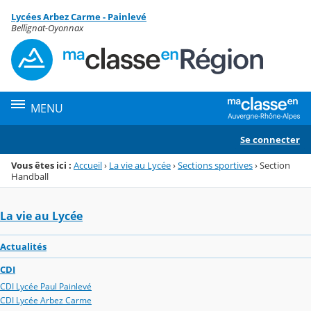
Panneau de gestion des cookies
Lycées Arbez Carme - Painlevé
Menu de la rubrique
Contenu
Bellignat-Oyonnax
MENU
Se connecter
Vous êtes ici :
Accueil
›
La vie au Lycée
›
Sections sportives
›
Section
Handball
La vie au Lycée
Actualités
CDI
CDI Lycée Paul Painlevé
CDI Lycée Arbez Carme