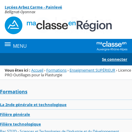
Panneau de gestion des cookies
Lycées Arbez Carme - Painlevé
Menu de la rubrique
Contenu
Bellignat-Oyonnax
MENU
Se connecter
Vous êtes ici :
Accueil
›
Formations
›
Enseignement SUPÉRIEUR
›
Licence
PRO Outillages pour la Plasturgie
Formations
La 2nde générale et technologique
Filière générale
Filière technologique
Bac STI2D - Sciences et Technologies de l'Industrie et du Développement