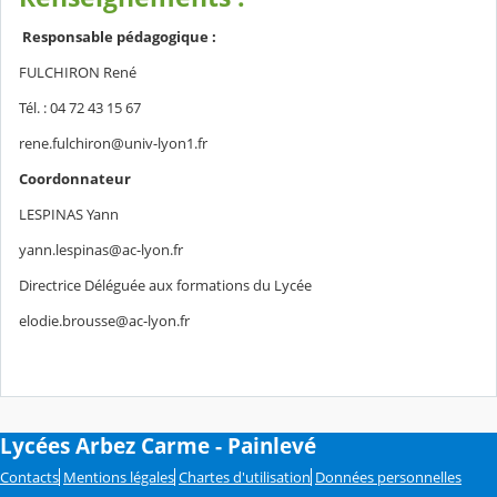
Responsable pédagogique :
FULCHIRON René
Tél. : 04 72 43 15 67
rene.fulchiron@univ-lyon1.fr
Coordonnateur
LESPINAS Yann
yann.lespinas@ac-lyon.fr
Directrice Déléguée aux formations du Lycée
elodie.brousse@ac-lyon.fr
Lycées Arbez Carme - Painlevé
Contacts
Mentions légales
Chartes d'utilisation
Données personnelles