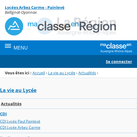
Panneau de gestion des cookies
Lycées Arbez Carme - Painlevé
Menu de la rubrique
Contenu
Bellignat-Oyonnax
MENU
Se connecter
Vous êtes ici :
Accueil
›
La vie au Lycée
›
Actualités
›
La vie au Lycée
Actualités
CDI
CDI Lycée Paul Painlevé
CDI Lycée Arbez Carme