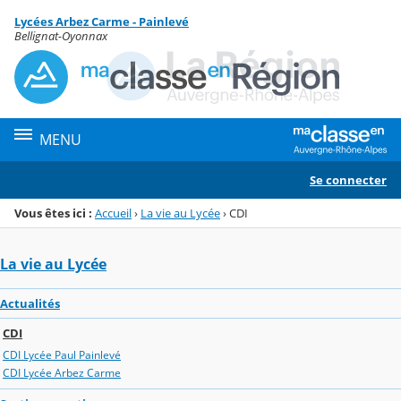
Panneau de gestion des cookies
Lycées Arbez Carme - Painlevé
Menu de la rubrique
Contenu
Bellignat-Oyonnax
MENU
Se connecter
Vous êtes ici :
Accueil
›
La vie au Lycée
›
CDI
La vie au Lycée
Actualités
CDI
CDI Lycée Paul Painlevé
CDI Lycée Arbez Carme