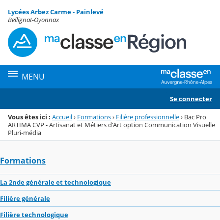
Panneau de gestion des cookies
Lycées Arbez Carme - Painlevé
Menu de la rubrique
Contenu
Bellignat-Oyonnax
MENU
Se connecter
Vous êtes ici :
Accueil
›
Formations
›
Filière professionnelle
›
Bac Pro
ARTIMA CVP - Artisanat et Métiers d'Art option Communication Visuelle
Pluri-média
Formations
La 2nde générale et technologique
Filière générale
Filière technologique