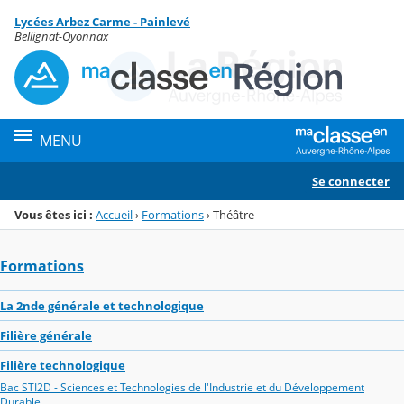
Panneau de gestion des cookies
Lycées Arbez Carme - Painlevé
Menu de la rubrique
Contenu
Bellignat-Oyonnax
MENU
Se connecter
Vous êtes ici :
Accueil
›
Formations
›
Théâtre
Formations
La 2nde générale et technologique
Filière générale
Filière technologique
Bac STI2D - Sciences et Technologies de l'Industrie et du Développement
Durable