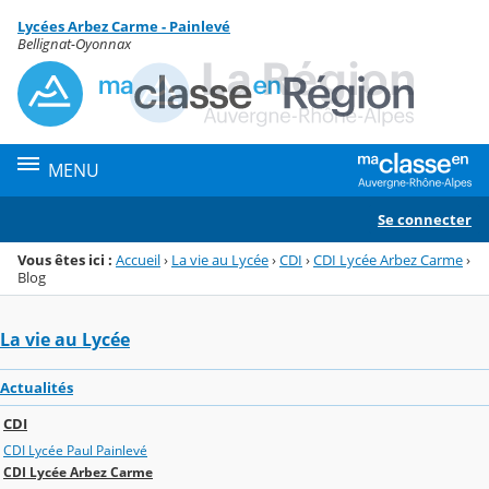
Panneau de gestion des cookies
Lycées Arbez Carme - Painlevé
Menu de la rubrique
Contenu
Bellignat-Oyonnax
MENU
Se connecter
Vous êtes ici :
Accueil
›
La vie au Lycée
›
CDI
›
CDI Lycée Arbez Carme
›
Blog
La vie au Lycée
Actualités
CDI
CDI Lycée Paul Painlevé
CDI Lycée Arbez Carme