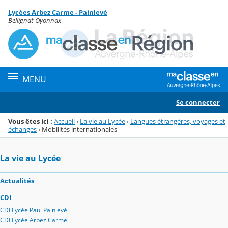
Panneau de gestion des cookies
Lycées Arbez Carme - Painlevé
Menu de la rubrique
Contenu
Bellignat-Oyonnax
MENU
Se connecter
Vous êtes ici :
Accueil
›
La vie au Lycée
›
Langues étrangères, voyages et
échanges
›
Mobilités internationales
La vie au Lycée
Actualités
CDI
CDI Lycée Paul Painlevé
CDI Lycée Arbez Carme