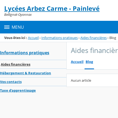
Panneau de gestion des cookies
Lycées Arbez Carme - Painlevé
Menu de la rubrique
Contenu
Bellignat-Oyonnax
MENU
Vous êtes ici :
Accueil
›
Informations pratiques
›
Aides financières
›
Blog
Aides financiè
Informations pratiques
Accueil
Blog
Aides financières
Hébergement & Restauration
Aucun article
Vos contacts
Taxe d'apprentissage