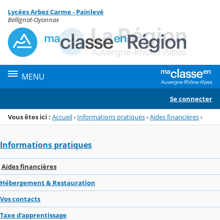
Panneau de gestion des cookies
Lycées Arbez Carme - Painlevé
Menu de la rubrique
Contenu
Bellignat-Oyonnax
MENU
Se connecter
Vous êtes ici :
Accueil
›
Informations pratiques
›
Aides financières
›
Informations pratiques
Aides financières
Hébergement & Restauration
Vos contacts
Taxe d'apprentissage