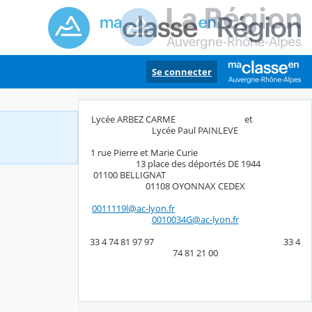
Se connecter
Lycée ARBEZ CARME et
Lycée Paul PAINLEVE
1 rue Pierre et Marie Curie
13 place des déportés DE 1944
01100 BELLIGNAT
01108 OYONNAX CEDEX
0011119l@ac-lyon.fr
0010034G@ac-lyon.fr
33 4 74 81 97 97 33 4
74 81 21 00