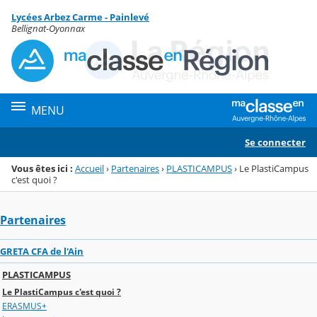
Panneau de gestion des cookies
Lycées Arbez Carme - Painlevé
Menu de la rubrique
Contenu
Bellignat-Oyonnax
MENU
Se connecter
Vous êtes ici :
Accueil
›
Partenaires
›
PLASTICAMPUS
›
Le PlastiCampus
c'est quoi ?
Partenaires
GRETA CFA de l'Ain
PLASTICAMPUS
Le PlastiCampus c'est quoi ?
ERASMUS+