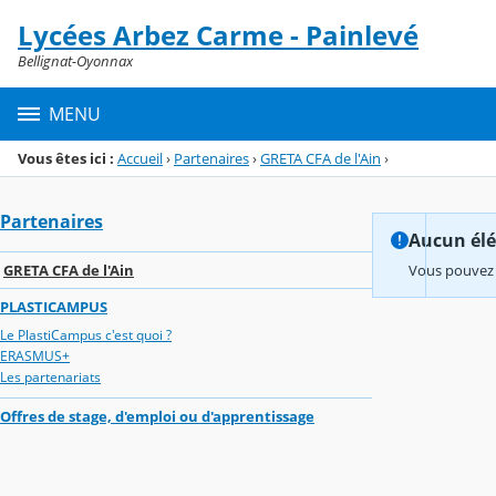
Panneau de gestion des cookies
Lycées Arbez Carme - Painlevé
Menu de la rubrique
Contenu
Bellignat-Oyonnax
MENU
Vous êtes ici :
Accueil
›
Partenaires
›
GRETA CFA de l'Ain
›
Partenaires
Aucun élém
GRETA CFA de l'Ain
Vous pouvez 
PLASTICAMPUS
Le PlastiCampus c'est quoi ?
ERASMUS+
Les partenariats
Offres de stage, d'emploi ou d'apprentissage