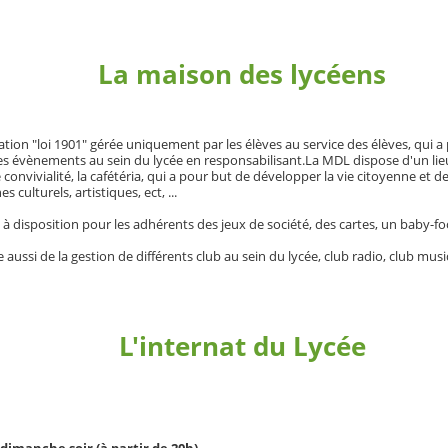
La maison des lycéens
ation "loi 1901" gérée uniquement par les élèves au service des élèves, qui a
des évènements au sein du lycée en responsabilisant.La MDL dispose d'un lie
convivialité, la cafétéria, qui a pour but de développer la vie citoyenne et de 
 culturels, artistiques, ect, ...
 à disposition pour les adhérents des jeux de société, des cartes, un baby-foot,
aussi de la gestion de différents club au sein du lycée, club radio, club musiqu
L'internat du Lycée
dimanche soir (à partir de 20h)