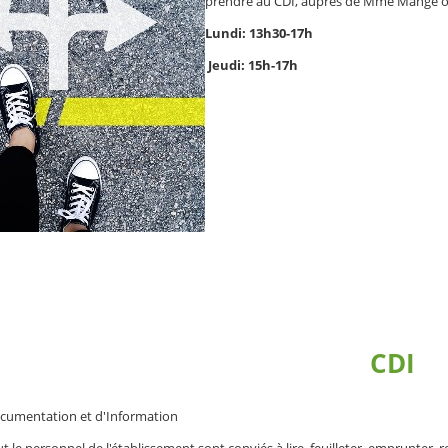
prendre au CDI, auprès de Mme Mange o
Lundi: 13h30-17h
Jeudi: 15h-17h
CDI
ocumentation et d'Information