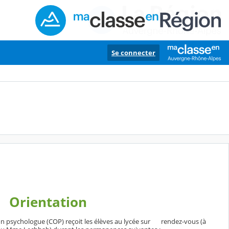
Se connecter
Orientation
ion psychologue (COP) reçoit les élèves au lycée sur rendez-vous (à