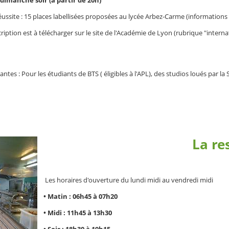
éussite : 15 places labellisées proposées au lycée Arbez-Carme (informations s
cription est à télécharger sur le site de l'Académie de Lyon (rubrique "interna
tes : Pour les étudiants de BTS ( éligibles à l'APL), des studios loués par 
La re
Les horaires d'ouverture du lundi midi au vendredi midi
• Matin : 06h45 à 07h20
• Midi : 11h45 à 13h30
• Soir : 18h30 à 19h15