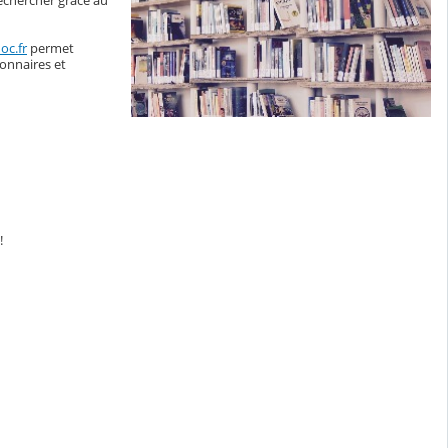
rechercher grâce au
oc.fr
permet
onnaires et
!