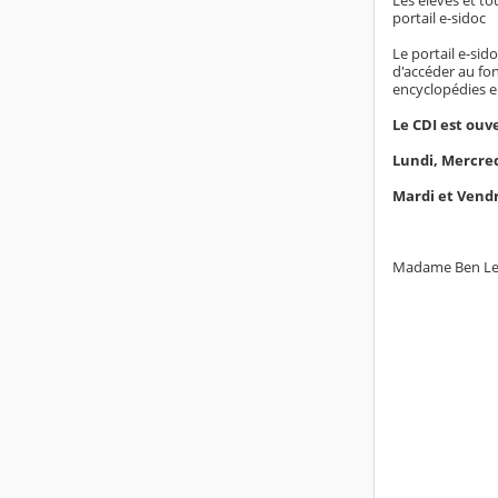
Les élèves et to
portail e-sidoc
Le portail e-sid
d'accéder au fo
encyclopédies en 
Le CDI est ouve
Lundi, Mercred
Mardi et Vendr
Madame Ben Lech