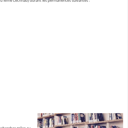
u Mme Lechhab) durant les permanences suivantes :