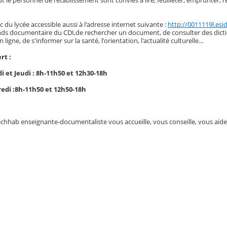
ut le personnel de l'établissement sont conviés à lire, feuilleter, emprunter, 
oc du lycée accessible aussi à l'adresse internet suivante :
http://0011119l.esid
nds documentaire du CDI,de rechercher un document, de consulter des dicti
ligne, de s'informer sur la santé, l'orientation, l'actualité culturelle...
rt :
i et Jeudi : 8h-11h50 et 12h30-18h
edi :8h-11h50 et 12h50-18h
hab enseignante-documentaliste vous accueille, vous conseille, vous aide