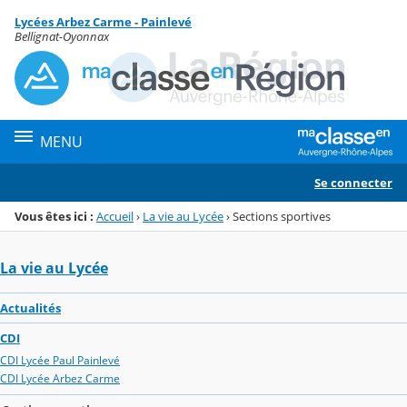
Panneau de gestion des cookies
Lycées Arbez Carme - Painlevé
Menu de la rubrique
Contenu
Bellignat-Oyonnax
MENU
Se connecter
Vous êtes ici :
Accueil
›
La vie au Lycée
›
Sections sportives
La vie au Lycée
Actualités
CDI
CDI Lycée Paul Painlevé
CDI Lycée Arbez Carme