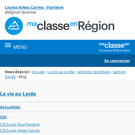
Panneau de gestion des cookies
Lycées Arbez Carme - Painlevé
Menu de la rubrique
Contenu
Bellignat-Oyonnax
MENU
Se connecter
Vous êtes ici :
Accueil
›
La vie au Lycée
›
Sections sportives
›
Section
Kayak
›
Blog
La vie au Lycée
Actualités
CDI
CDI Lycée Paul Painlevé
CDI Lycée Arbez Carme