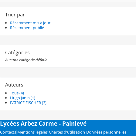
Trier par
Récemment mis à jour
Récemment publié
Catégories
Aucune catégorie définie
Auteurs
Tous (4)
Hugo Janin (1)
PATRICE FISCHER (3)
Lycées Arbez Carme - Painlevé
Contacts
Mentions légales
Chartes d'utilisation
Données personnelles