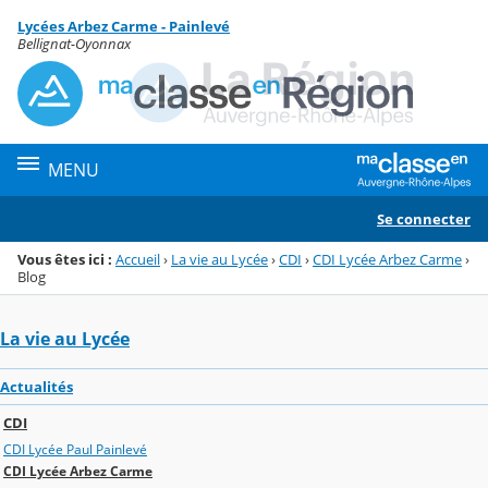
Panneau de gestion des cookies
Lycées Arbez Carme - Painlevé
Menu de la rubrique
Contenu
Bellignat-Oyonnax
MENU
Se connecter
Vous êtes ici :
Accueil
›
La vie au Lycée
›
CDI
›
CDI Lycée Arbez Carme
›
Blog
La vie au Lycée
Actualités
CDI
CDI Lycée Paul Painlevé
CDI Lycée Arbez Carme