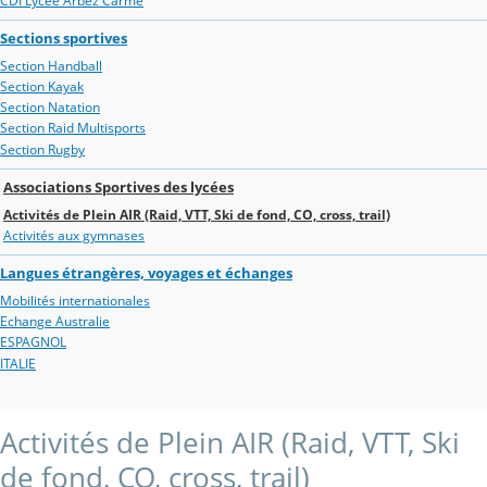
CDI Lycée Arbez Carme
Sections sportives
Section Handball
Section Kayak
Section Natation
Section Raid Multisports
Section Rugby
Associations Sportives des lycées
Activités de Plein AIR (Raid, VTT, Ski de fond, CO, cross, trail)
Activités aux gymnases
Langues étrangères, voyages et échanges
Mobilités internationales
Echange Australie
ESPAGNOL
ITALIE
Activités de Plein AIR (Raid, VTT, Ski
de fond, CO, cross, trail)