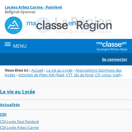
Panneau de gestion des cookies
Lycées Arbez Carme - Painlevé
Menu de la rubrique
Contenu
Bellignat-Oyonnax
MENU
Se connecter
Vous êtes ici :
Accueil
›
La vie au Lycée
›
Associations Sportives des
lycées
›
Activités de Plein AIR (Raid, VTT, Ski de fond, CO, cross, trail)
›
La vie au Lycée
Actualités
CDI
CDI Lycée Paul Painlevé
CDI Lycée Arbez Carme