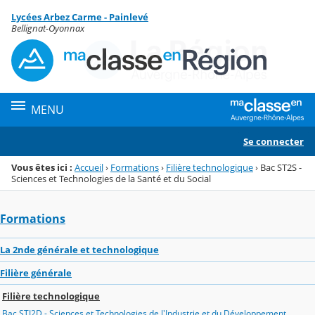
Panneau de gestion des cookies
Lycées Arbez Carme - Painlevé
Menu de la rubrique
Contenu
Bellignat-Oyonnax
MENU
Se connecter
Vous êtes ici :
Accueil
›
Formations
›
Filière technologique
›
Bac ST2S -
Sciences et Technologies de la Santé et du Social
Formations
La 2nde générale et technologique
Filière générale
Filière technologique
Bac STI2D - Sciences et Technologies de l'Industrie et du Développement