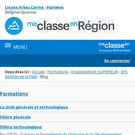
Panneau de gestion des cookies
Lycées Arbez Carme - Painlevé
Menu de la rubrique
Contenu
Bellignat-Oyonnax
MENU
Se connecter
Vous êtes ici :
Accueil
›
Formations
›
Enseignement SUPÉRIEUR
›
BTS
Gestion de la PME
›
Blog
Formations
La 2nde générale et technologique
Filière générale
Filière technologique
Bac STI2D - Sciences et Technologies de l'Industrie et du Développement