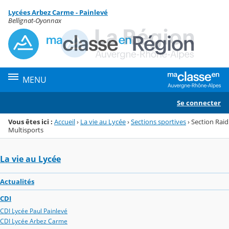
Panneau de gestion des cookies
Lycées Arbez Carme - Painlevé
Menu de la rubrique
Contenu
Bellignat-Oyonnax
MENU
Se connecter
Vous êtes ici :
Accueil
›
La vie au Lycée
›
Sections sportives
›
Section Raid
Multisports
La vie au Lycée
Actualités
CDI
CDI Lycée Paul Painlevé
CDI Lycée Arbez Carme