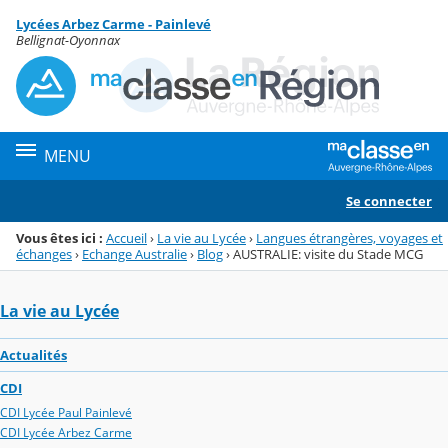
Panneau de gestion des cookies
Lycées Arbez Carme - Painlevé
Menu de la rubrique
Contenu
Bellignat-Oyonnax
MENU
Se connecter
Vous êtes ici :
Accueil
›
La vie au Lycée
›
Langues étrangères, voyages et
échanges
›
Echange Australie
›
Blog
›
AUSTRALIE: visite du Stade MCG
La vie au Lycée
Actualités
CDI
CDI Lycée Paul Painlevé
CDI Lycée Arbez Carme