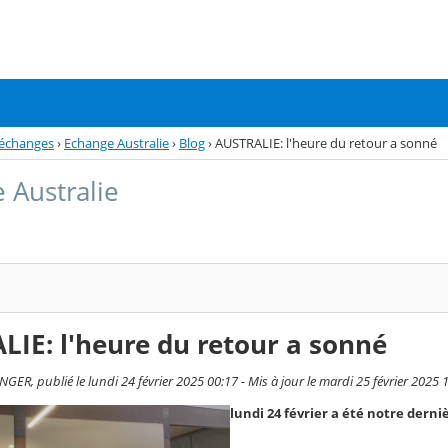
 échanges
›
Echange Australie
›
Blog
›
AUSTRALIE: l'heure du retour a sonné
 Australie
IE: l'heure du retour a sonné
ER, publié le lundi 24 février 2025 00:17 - Mis à jour le mardi 25 février 2025 
lundi 24 février a été notre derni