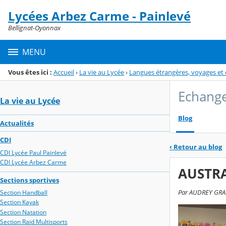
Panneau de gestion des cookies
Lycées Arbez Carme - Painlevé
Menu de la rubrique
Contenu
Bellignat-Oyonnax
MENU
Vous êtes ici :
Accueil
›
La vie au Lycée
›
Langues étrangères, voyages et
Echange
La vie au Lycée
Blog
Actualités
CDI
‹
Retour au blog
CDI Lycée Paul Painlevé
CDI Lycée Arbez Carme
AUSTRAL
Sections sportives
Par AUDREY GRANG
Section Handball
Section Kayak
Section Natation
Section Raid Multisports