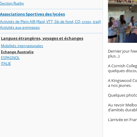
Section Rugby
Associations Sportives des lycées
Activités de Plein AIR (Raid, VTT, Ski de fond, CO, cross, trail)
Activités aux gymnases
Langues étrangères, voyages et échanges
Mobilités internationales
Dernier jour hie
Echange Australie
plus...)
ESPAGNOL
ITALIE
A Cornish Colleg
quelques discour
A Kingswood Coll
a nos jeunes.
Quelques photos 
Au revoir Melbou
d'amitiés durable
L'arrivée en Fra