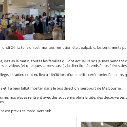
r lundi 24 , la tension est montée, l'émotion était palpable, les sentiments 
e, dès 8h le matin, toutes les familles qui ont accueillis nos jeunes pendant
s et vidéos (et quelques larmes aussi) , la direction à remis à nos élèves de
ege, les adieux ont eu lieu à 16h30 lors d'une petite cérémonie: là encore, q
et il a bien fallut monter dans le bus direction l'aéroport de Melbourne...
rne, nos élèves rentrent avec des souvenirs plein la tête, des découvertes cul
s...
nce est prévu ce mardi vers 18h.