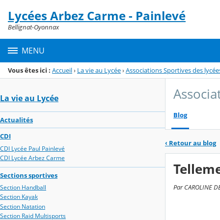
Panneau de gestion des cookies
Lycées Arbez Carme - Painlevé
Menu de la rubrique
Contenu
Bellignat-Oyonnax
MENU
Vous êtes ici :
Accueil
›
La vie au Lycée
›
Associations Sportives des lycée
Associa
La vie au Lycée
Blog
Actualités
CDI
‹
Retour au blog
CDI Lycée Paul Painlevé
CDI Lycée Arbez Carme
Telleme
Sections sportives
Par CAROLINE DES
Section Handball
Section Kayak
Section Natation
Section Raid Multisports