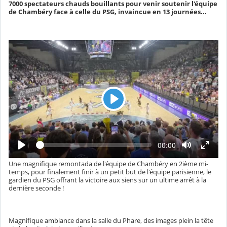
7000 spectateurs chauds bouillants pour venir soutenir l'équipe
de Chambéry face à celle du PSG, invaincue en 13 journées...
L
e
c
t
L
T
00:00
e
e
u
c
m
t
Une magnifique remontada de l'équipe de Chambéry en 2ième mi-
r
p
u
temps, pour finalement finir à un petit but de l'équipe parisienne, le
s
r
e
é
gardien du PSG offrant la victoire aux siens sur un ultime arrêt à la
e
c
dernière seconde !
o
u
l
é
Magnifique ambiance dans la salle du Phare, des images plein la tête