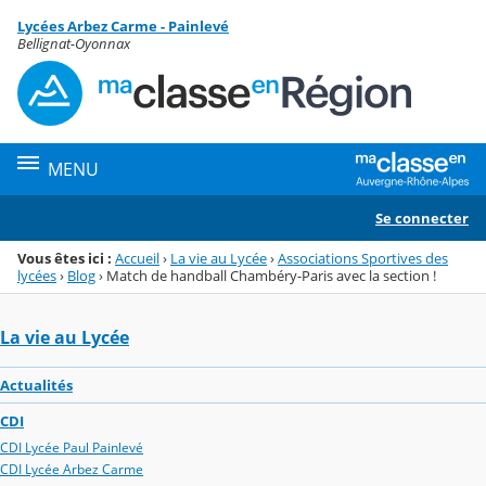
Panneau de gestion des cookies
Lycées Arbez Carme - Painlevé
Menu de la rubrique
Contenu
Bellignat-Oyonnax
MENU
Se connecter
Vous êtes ici :
Accueil
›
La vie au Lycée
›
Associations Sportives des
lycées
›
Blog
›
Match de handball Chambéry-Paris avec la section !
La vie au Lycée
Actualités
CDI
CDI Lycée Paul Painlevé
CDI Lycée Arbez Carme