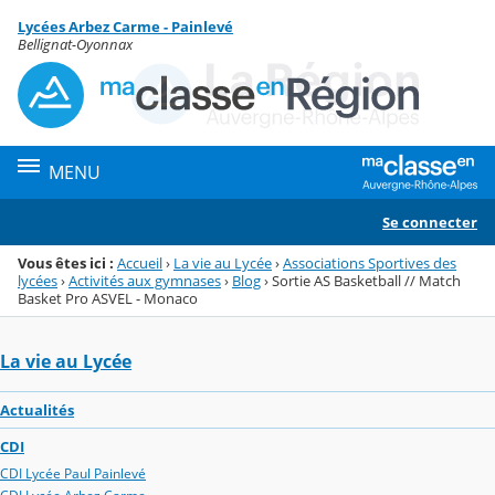
Panneau de gestion des cookies
Lycées Arbez Carme - Painlevé
Menu de la rubrique
Contenu
Bellignat-Oyonnax
MENU
Se connecter
Vous êtes ici :
Accueil
›
La vie au Lycée
›
Associations Sportives des
lycées
›
Activités aux gymnases
›
Blog
›
Sortie AS Basketball // Match
Basket Pro ASVEL - Monaco
La vie au Lycée
Actualités
CDI
CDI Lycée Paul Painlevé