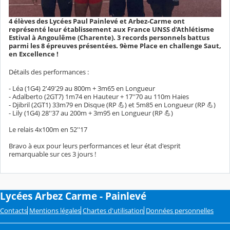
4 élèves des Lycées Paul Painlevé et Arbez-Carme ont
représenté leur établissement aux France UNSS d'Athlétisme
Estival à Angoulême (Charente). 3 records personnels battus
parmi les 8 épreuves présentées. 9ème Place en challenge Saut,
en Excellence !
Détails des performances :
- Léa (1G4) 2'49'29 au 800m + 3m65 en Longueur
- Adalberto (2GT7) 1m74 en Hauteur + 17''70 au 110m Haies
- Djibril (2GT1) 33m79 en Disque (RP 💪) et 5m85 en Longueur (RP 💪)
- Lily (1G4) 28''37 au 200m + 3m95 en Longueur (RP 💪)
Le relais 4x100m en 52''17
Bravo à eux pour leurs performances et leur état d'esprit
remarquable sur ces 3 jours !
Lycées Arbez Carme - Painlevé
Contacts
Mentions légales
Chartes d'utilisation
Données personnelles