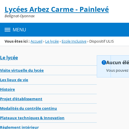
Panneau de gestion des cookies
Lycées Arbez Carme - Painlevé
Menu de la rubrique
Contenu
Bellignat-Oyonnax
MENU
Vous êtes ici :
Accueil
›
Le lycée
›
Ecole Inclusive
›
Dispositif ULIS
Le lycée
Aucun élém
Visite virtuelle du lycée
Vous pouvez 
Les lieux de vie
Histoire
Projet d'établissement
Modalités du contrôle continu
Plateaux techniques & Innovation
Règlement intérieur