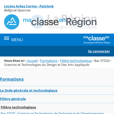
Panneau de gestion des cookies
Lycées Arbez Carme - Painlevé
Menu de la rubrique
Contenu
Bellignat-Oyonnax
MENU
Se connecter
Vous êtes ici :
Accueil
›
Formations
›
Filière technologique
›
Bac STD2A -
Sciences et Technologies du Design et Des Arts Appliqués
Formations
La 2nde générale et technologique
Filière générale
Filière technologique
Bac STI2D - Sciences et Technologies de l'Industrie et du Développement