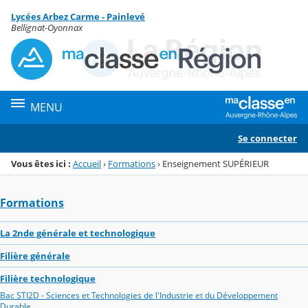
Panneau de gestion des cookies
Lycées Arbez Carme - Painlevé
Menu de la rubrique
Contenu
Bellignat-Oyonnax
MENU
Se connecter
Vous êtes ici :
Accueil
›
Formations
›
Enseignement SUPÉRIEUR
Formations
La 2nde générale et technologique
Filière générale
Filière technologique
Bac STI2D - Sciences et Technologies de l'Industrie et du Développement
Durable