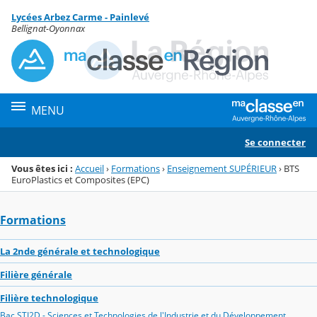
Panneau de gestion des cookies
Lycées Arbez Carme - Painlevé
Menu de la rubrique
Contenu
Bellignat-Oyonnax
MENU
Se connecter
Vous êtes ici :
Accueil
›
Formations
›
Enseignement SUPÉRIEUR
›
BTS
EuroPlastics et Composites (EPC)
Formations
La 2nde générale et technologique
Filière générale
Filière technologique
Bac STI2D - Sciences et Technologies de l'Industrie et du Développement