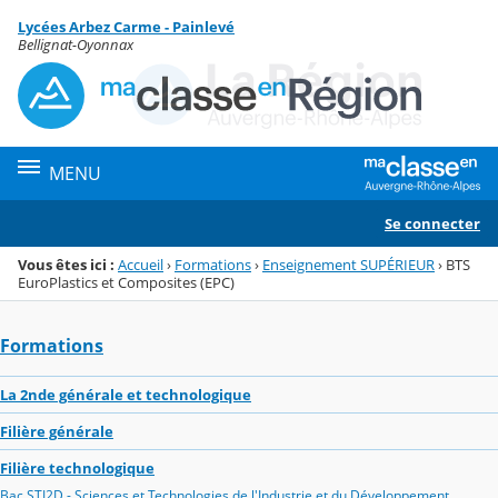
Panneau de gestion des cookies
Lycées Arbez Carme - Painlevé
Menu de la rubrique
Contenu
Bellignat-Oyonnax
MENU
Se connecter
Vous êtes ici :
Accueil
›
Formations
›
Enseignement SUPÉRIEUR
›
BTS
EuroPlastics et Composites (EPC)
Formations
La 2nde générale et technologique
Filière générale
Filière technologique
Bac STI2D - Sciences et Technologies de l'Industrie et du Développement